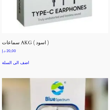
سماعات AKG ( اسود )
20,00
د.إ
اضف الى السلة