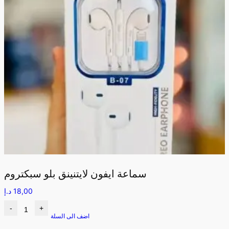
سماعة ايفون لايتنينق بلو سبكتروم
18,00
د.إ
-
+
اضف الى السلة