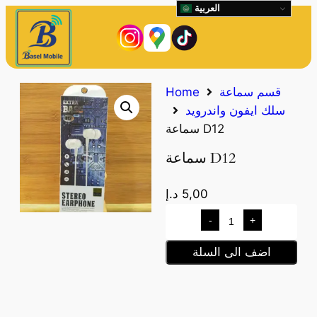
العربية
قسم سماعة
Home
سلك ايفون واندرويد
سماعة D12
سماعة D12
5,00
د.إ
-
+
اضف الى السلة