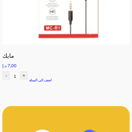
مايك
7,00
د.إ
-
+
اضف الى السلة