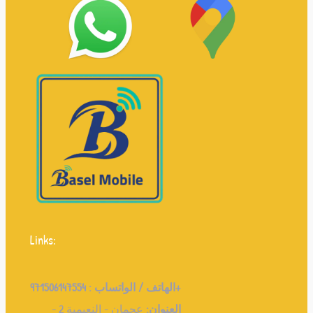
Links:
971506147554+
الهاتف / الواتساب :
العنوان:
عجمان - النعيمية 2 -