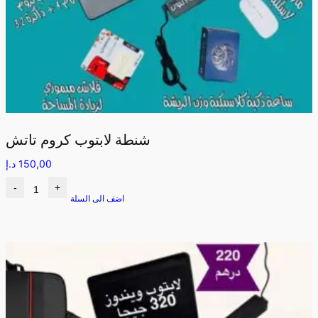
شنطة لابتوب كروم تاتش
150,00
د.إ
-
+
اضف الى السلة