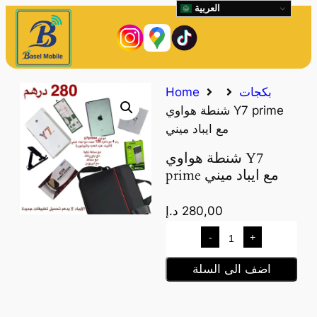
العربية
بكجات
Home
شنطة هواوي Y7 prime
مع ايباد ميني
شنطة هواوي Y7
prime مع ايباد ميني
280,00
د.إ
-
+
اضف الى السلة