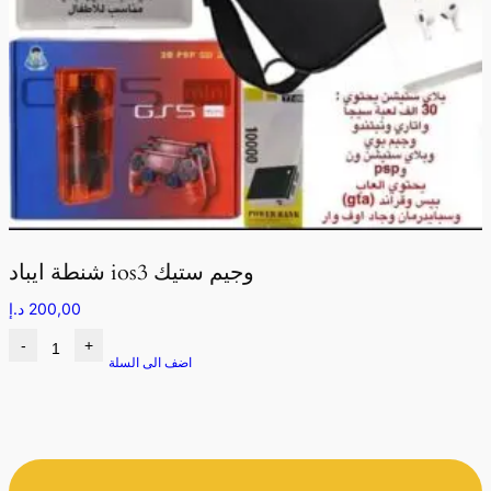
شنطة ايباد ios3 وجيم ستيك
200,00
د.إ
-
+
اضف الى السلة