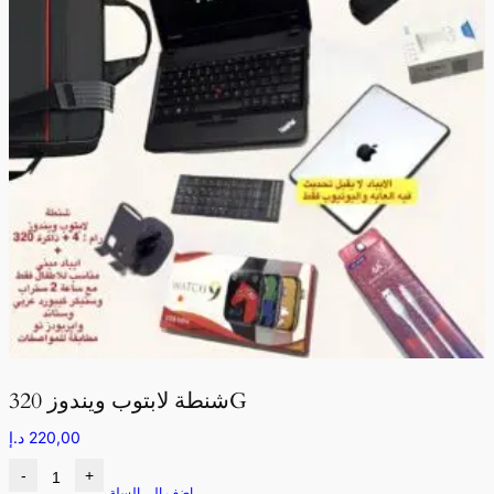
شنطة لابتوب ويندوز 320G
220,00
د.إ
-
+
اضف الى السلة