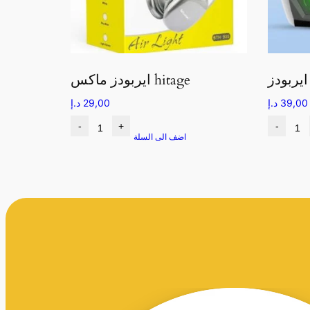
ايربودز ماكس hitage
39,00
د.إ
29,00
د.إ
-
+
-
اضف الى السلة