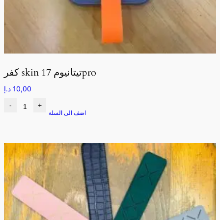
كفر skin تيتانيوم 17pro
10,00
د.إ
-
+
اضف الى السلة