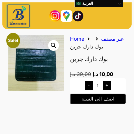
العربية
غير مصنف
Home
Sale!
بوك دارك جرين
بوك دارك جرين
10,00
د.إ
29,00
د.إ
-
+
اضف الى السلة