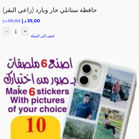
حافظة ستانلي حار وبارد (راعي البقر)
35,00
د.إ
90,00
د.إ
-
+
اضف الى السلة