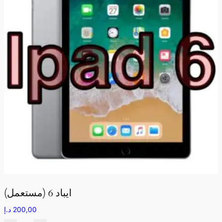
ايباد 6 (مستعمل)
200,00
د.إ