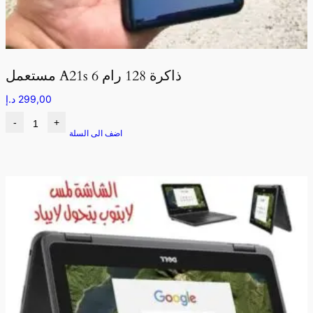
مستعمل A21s ذاكرة 128 رام 6
299,00
د.إ
-
+
اضف الى السلة