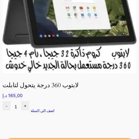
لابتوب 360 درجة يتحول لتابلت
165,00
د.إ
-
+
اضف الى السلة