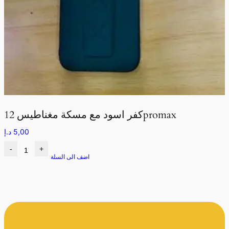
كفر اسود مع مسكة مغناطيس 12promax
5,00
د.إ
-
+
اضف الى السلة