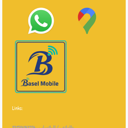
Links:
971506147554+
الهاتف / الواتساب :