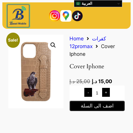
العربية
كفرات
Home
Sale!
12promax
Cover
Iphone
Cover Iphone
15,00
د.إ
25,00
د.إ
-
+
اضف الى السلة