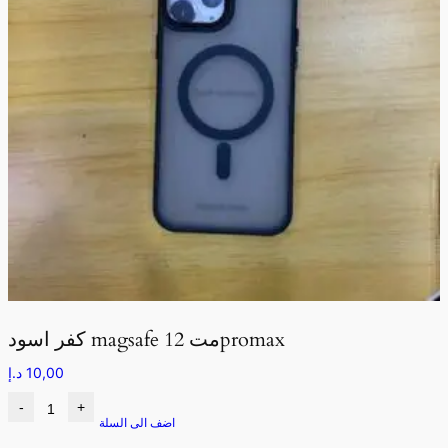
كفر اسود magsafe مت 12promax
10,00
د.إ
-
+
اضف الى السلة