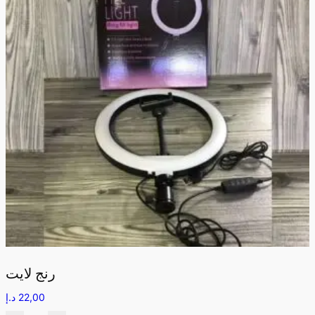
رنج لايت
22,00
د.إ