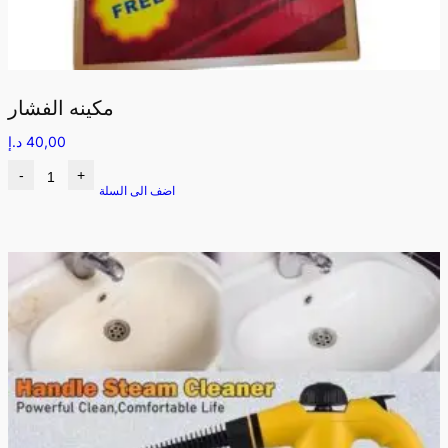
مكينه الفشار
40,00
د.إ
-
+
اضف الى السلة