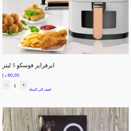
ايرفراير فوسكو 5 ليتر
60,00
د.إ
-
+
اضف الى السلة