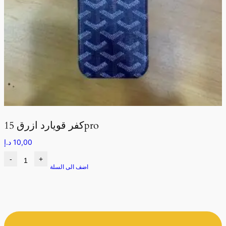
كفر قويارد ازرق 15pro
10,00
د.إ
-
+
اضف الى السلة