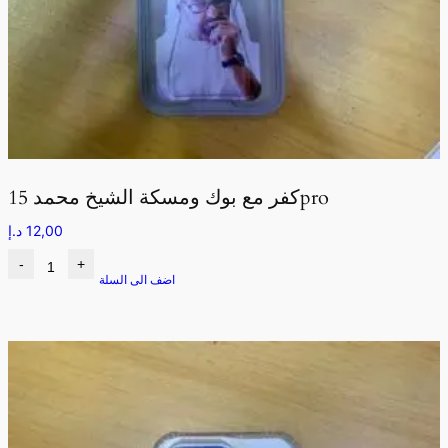
كفر مع بوك ومسكة الشيخ محمد 15pro
12,00
د.إ
-
+
اضف الى السلة