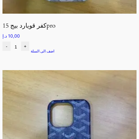
كفر قويارد بيج 15pro
10,00
د.إ
-
+
اضف الى السلة