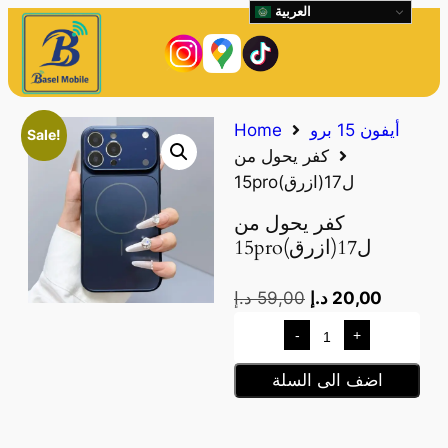
العربية
أيفون 15 برو
Home
Sale!
كفر يحول من
15proل17(ازرق)
كفر يحول من
15proل17(ازرق)
20,00
د.إ
59,00
د.إ
-
+
اضف الى السلة