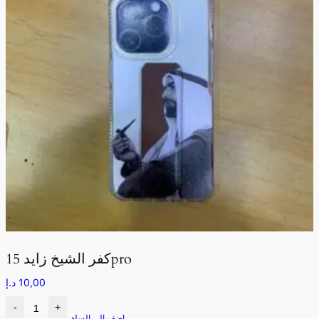
كفر الشيخ زايد 15pro
10,00
د.إ
-
+
اضف الى السلة