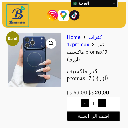
العربية
كفرات
Home
Sale!
كفر
17promax
ماكسيف promax17
(ازرق)
كفر ماكسيف
promax17 (ازرق)
20,00
د.إ
59,00
د.إ
-
+
اضف الى السلة