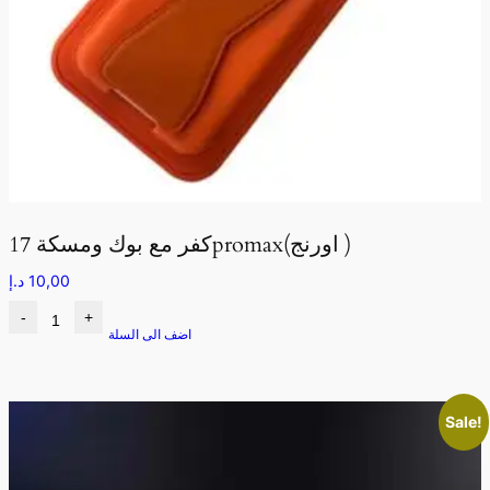
كفر مع بوك ومسكة 17promax(اورنج )
10,00
د.إ
-
+
اضف الى السلة
Sale!