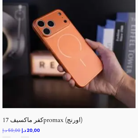
كفر ماكسيف 17promax (اورنج)
20,00
د.إ
59,00
د.إ