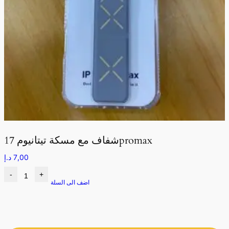
شفاف مع مسكة تيتانيوم 17promax
7,00
د.إ
-
+
اضف الى السلة