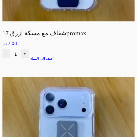
شفاف مع مسكة ازرق 17promax
7,00
د.إ
-
+
اضف الى السلة