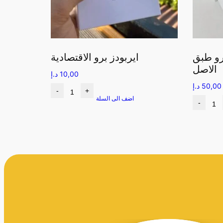
رو طبق
ايربودز برو الاقتصادية
الاصل
10,00
د.إ
50,00
د.إ
-
+
اضف الى السلة
-