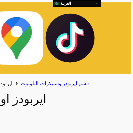
العربية
قسم ايربودز وسبيكرات البلوتوث
ايربودز
ايربودز اوت