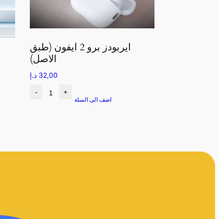
ايربودز برو 2 ايفون (طبق
الاصل)
32,00
د.إ
-
+
اضف الى السلة