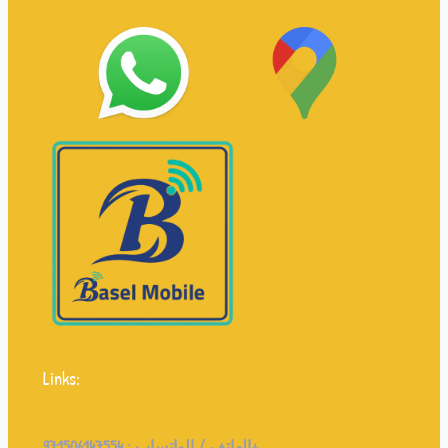
Links:
971506147554+
الهاتف / الواتساب :