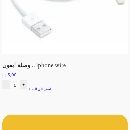
وصلة آيفون .. iphone wire
5,00
د.إ
-
+
اضف الى السلة