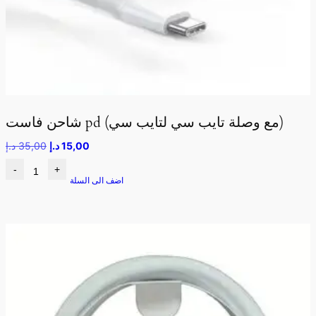
شاحن فاست pd (مع وصلة تايب سي لتايب سي)
15,00
د.إ
35,00
د.إ
-
+
اضف الى السلة