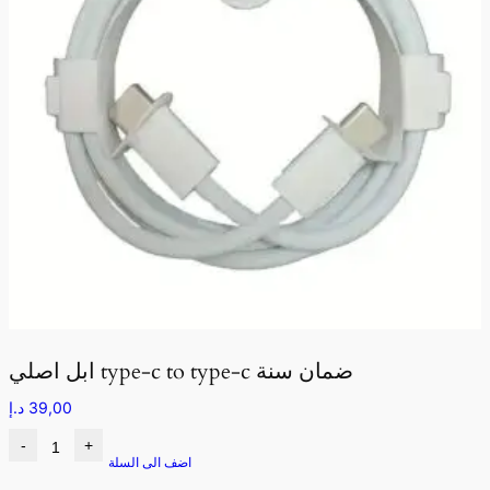
ابل اصلي type-c to type-c ضمان سنة
39,00
د.إ
-
+
اضف الى السلة