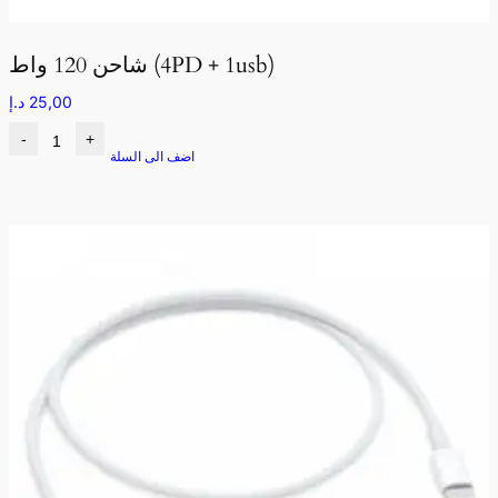
شاحن 120 واط (4PD + 1usb)
25,00
د.إ
-
+
اضف الى السلة