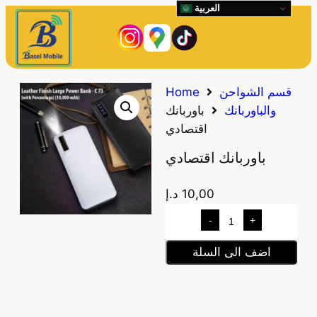
العربية
قسم الشواحن
Home
والباوربانك
باوربانك
اقتصادي
باوربانك اقتصادي
10,00
د.إ
-
+
اضف الى السلة