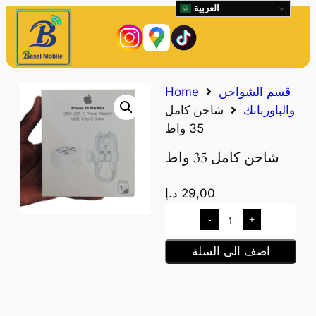
العربية
قسم الشواحن
Home
والباوربانك
شاحن كامل
35 واط
شاحن كامل 35 واط
29,00
د.إ
-
+
اضف الى السلة