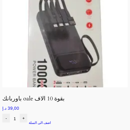
باوربانك oale بقوة 10 الاف
39,00
د.إ
-
+
اضف الى السلة