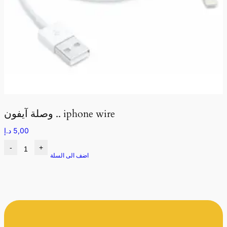
وصلة آيفون .. iphone wire
5,00
د.إ
-
+
اضف الى السلة