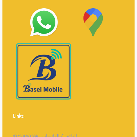
Links:
971506147554+
الهاتف / الواتساب :