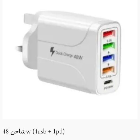
شاحن 48w (4usb + 1pd)