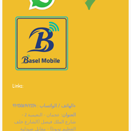
Links:
971506147554+
الهاتف / الواتساب :
العنوان:
عجمان - النعيمية 2 -
شارع الملك فيصل (الشارع خلف
الفطيم تويوتا) - مقابل صيدلية