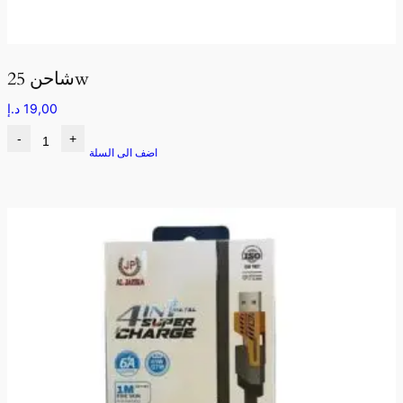
شاحن 25w
19,00
د.إ
-
+
اضف الى السلة