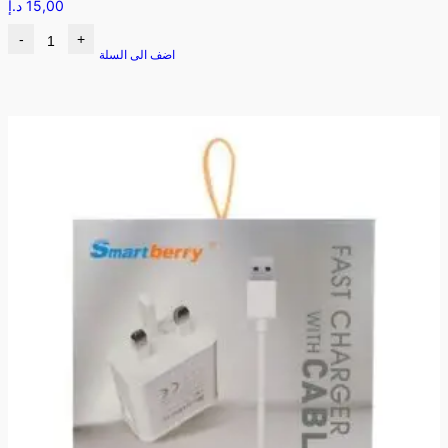
15,00
د.إ
-
+
اضف الى السلة