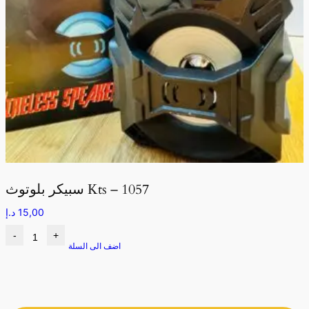
سبيكر بلوتوث Kts – 1057
15,00
د.إ
-
+
اضف الى السلة