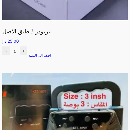
ايربودز 3 طبق الاصل
25,00
د.إ
-
+
اضف الى السلة