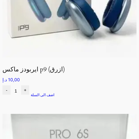
ايربودز ماكس p9 (ازرق)
10,00
د.إ
-
+
اضف الى السلة