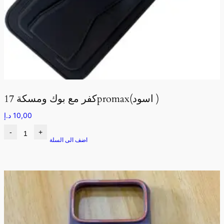
كفر مع بوك ومسكة 17promax(اسود )
10,00
د.إ
-
+
اضف الى السلة