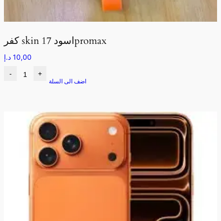
كفر skin اسود 17promax
10,00
د.إ
-
+
اضف الى السلة