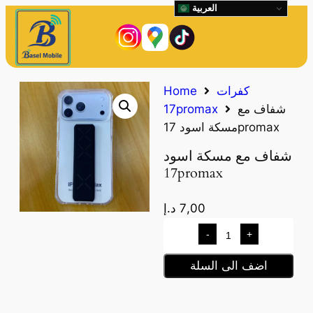
العربية
كفرات
Home
شفاف مع
17promax
مسكة اسود 17promax
شفاف مع مسكة اسود
17promax
7,00
د.إ
-
+
اضف الى السلة