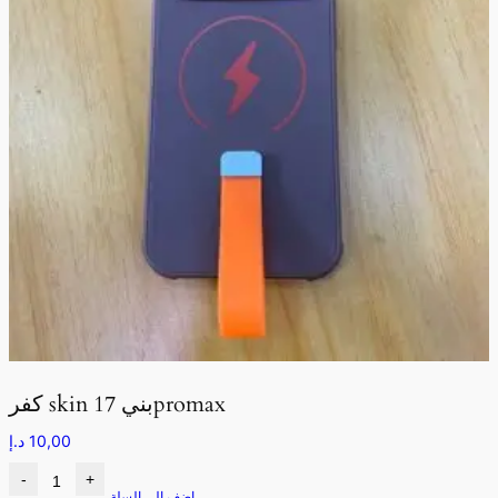
كفر skin بني 17promax
10,00
د.إ
-
+
اضف الى السلة