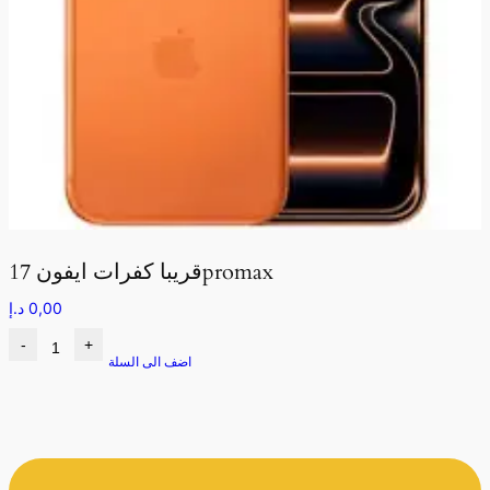
قريبا كفرات ايفون 17promax
0,00
د.إ
-
+
اضف الى السلة