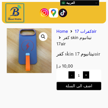
العربية
كفرات 17air
Home
كفر skin تيتانيوم
17air
كفر skin تيتانيوم 17air
10,00
د.إ
-
+
اضف الى السلة