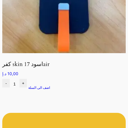
كفر skin اسود 17air
10,00
د.إ
-
+
اضف الى السلة