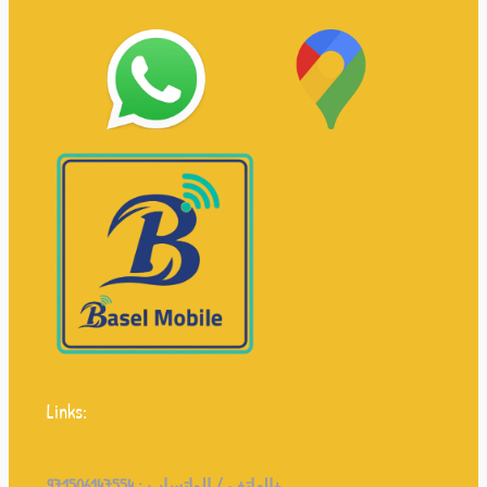
Links:
971506147554+
الهاتف / الواتساب :