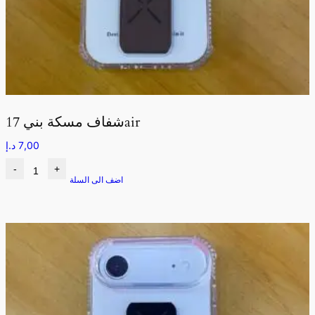
شفاف مسكة بني 17air
7,00
د.إ
-
+
اضف الى السلة