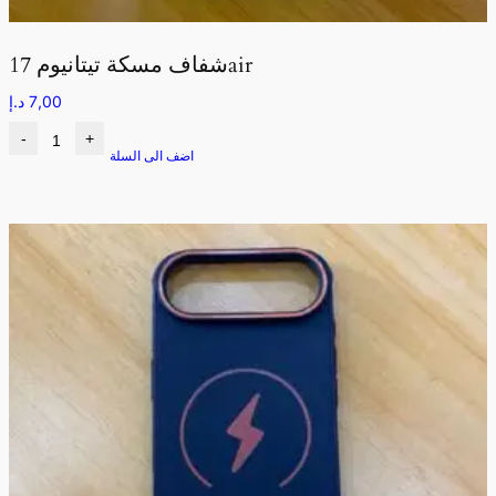
شفاف مسكة تيتانيوم 17air
7,00
د.إ
-
+
اضف الى السلة