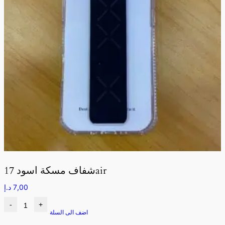
شفاف مسكة اسود 17air
7,00
د.إ
-
+
اضف الى السلة