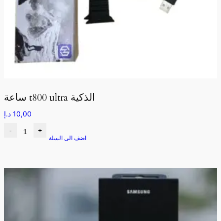
ساعة t800 ultra الذكية
10,00
د.إ
-
+
اضف الى السلة