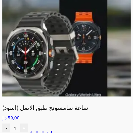
ساعة سامسونج طبق الاصل (اسود)
59,00
د.إ
-
+
اضف الى السلة