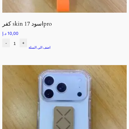
كفر skin اسود 17pro
10,00
د.إ
-
+
اضف الى السلة