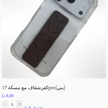
كفرشفاف مع مسكة 17pro(بني)
5,00
د.إ
-
+
اضف الى السلة