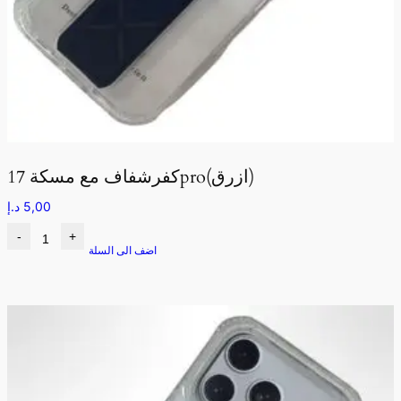
كفرشفاف مع مسكة 17pro(ازرق)
5,00
د.إ
-
+
اضف الى السلة