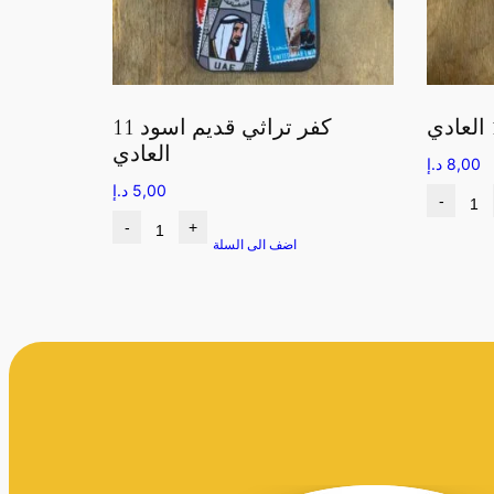
كفر تراثي قديم اسود 11
العادي
8,00
د.إ
5,00
د.إ
-
-
+
اضف الى السلة