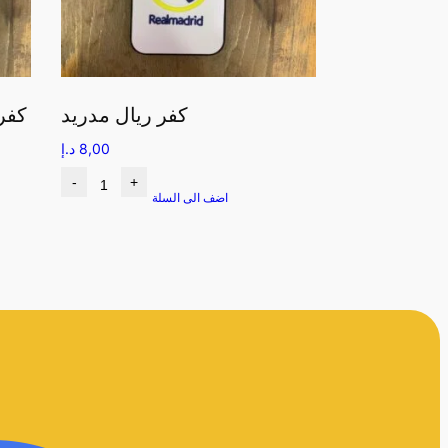
كفر ريال مدريد
كفر
8,00
د.إ
-
+
اضف الى السلة