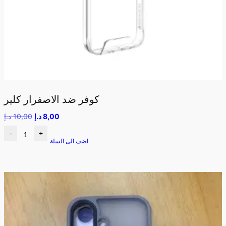
كوفر ضد الاصفرار كلير
8,00
د.إ
10,00
د.إ
-
+
اضف الى السلة