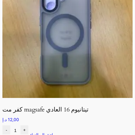
كفر مت magsafe تيتانيوم 16 العادي
12,00
د.إ
-
+
اضف الى السلة