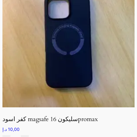
كفر اسود magsafe سليكون 16promax
10,00
د.إ