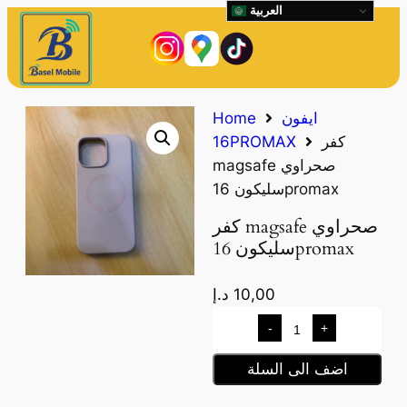
العربية
ايفون
Home
كفر
16PROMAX
magsafe صحراوي
سليكون 16promax
كفر magsafe صحراوي
سليكون 16promax
10,00
د.إ
-
+
اضف الى السلة