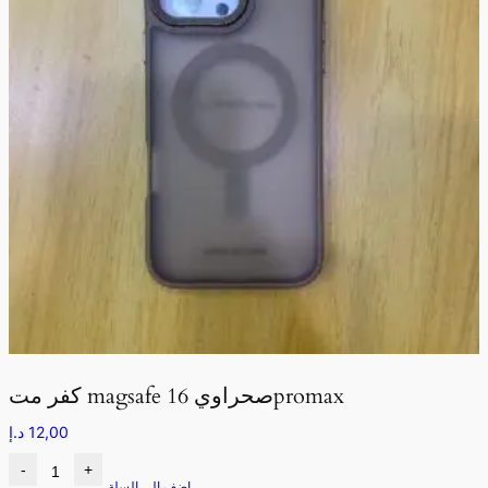
كفر مت magsafe صحراوي 16promax
12,00
د.إ
-
+
اضف الى السلة