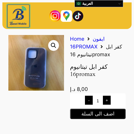
العربية
ايفون
Home
كفر ابل
16PROMAX
تيتانيوم 16promax
كفر ابل تيتانيوم
16promax
8,00
د.إ
-
+
اضف الى السلة