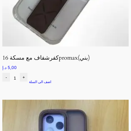
كفرشفاف مع مسكة 16promax(بني)
5,00
د.إ
-
+
اضف الى السلة