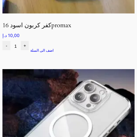
كفر كربون اسود 16promax
10,00
د.إ
-
+
اضف الى السلة