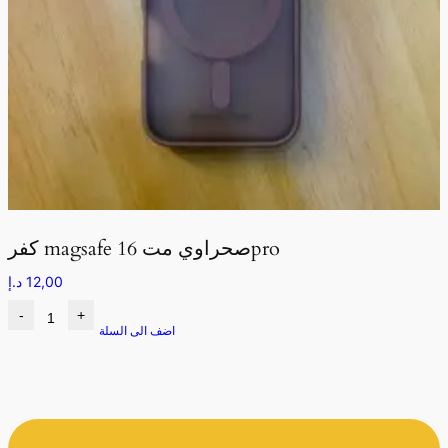
كفر magsafe صحراوي مت 16pro
12,00
د.إ
-
+
اضف الى السلة