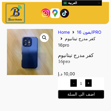
العربية
ايفون 16PRO
Home
كفر مدرج تيتانيوم
16pro
كفر مدرج تيتانيوم
16pro
10,00
د.إ
-
+
اضف الى السلة