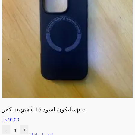
كفر magsafe سليكون اسود 16pro
10,00
د.إ
-
+
اضف الى السلة