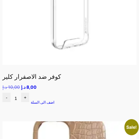
كوفر ضد الاصفرار كلير
8,00
د.إ
10,00
د.إ
-
+
اضف الى السلة
Sale!