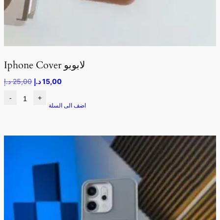
Iphone Cover لابوبو
15,00
د.إ
25,00
د.إ
-
+
اضف الى السلة