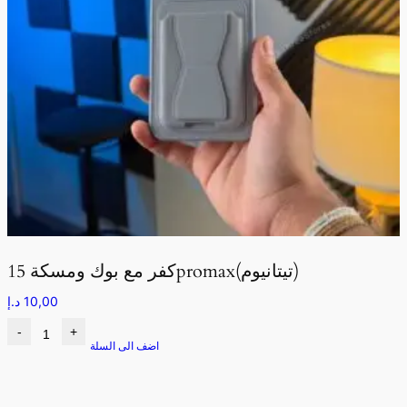
كفر مع بوك ومسكة 15promax(تيتانيوم)
10,00
د.إ
-
+
اضف الى السلة