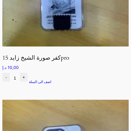
كفر صورة الشيخ زايد 15pro
10,00
د.إ
-
+
اضف الى السلة