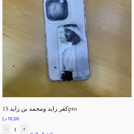
كفر زايد ومحمد بن زايد 15pro
10,00
د.إ
-
+
اضف الى السلة