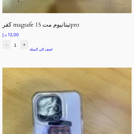
كفر magsafe تيتانيوم مت 15pro
12,00
د.إ
-
+
اضف الى السلة