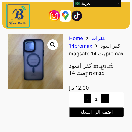
العربية
كفرات
Home
كفر اسود
14promax
magsafe مت 14promax
كفر اسود magsafe
مت 14promax
12,00
د.إ
-
+
اضف الى السلة