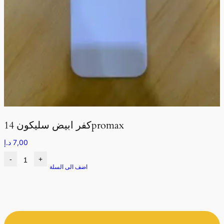
كفر ابيض سليكون 14promax
7,00
د.إ
-
+
اضف الى السلة