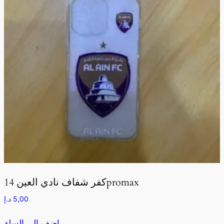
كفر شفاف نادي العين 14promax
5,00
د.إ
اضف الى السلة