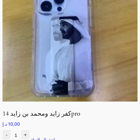
كفر زايد ومحمد بن زايد 14pro
10,00
د.إ
-
+
اضف الى السلة