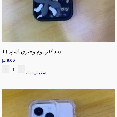
كفر توم وجيري اسود 14pro
8,00
د.إ
-
+
اضف الى السلة