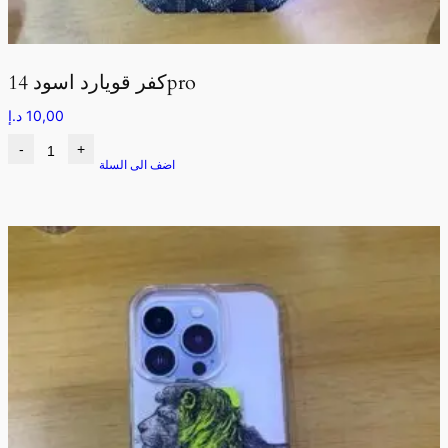
كفر قويارد اسود 14pro
10,00
د.إ
-
+
اضف الى السلة