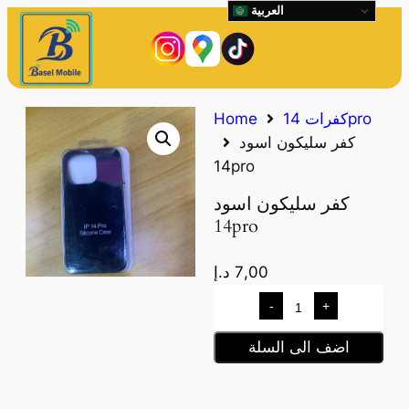
العربية
كفرات 14pro
Home
كفر سليكون اسود
14pro
كفر سليكون اسود
14pro
7,00
د.إ
-
+
اضف الى السلة