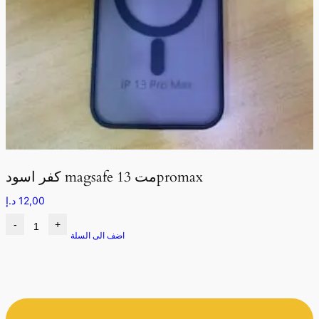
كفر اسود magsafe مت 13promax
12,00
د.إ
-
+
اضف الى السلة