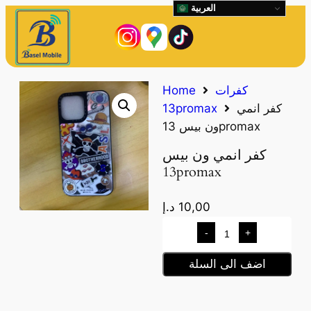
العربية
كفرات
Home
كفر انمي
13promax
ون بيس 13promax
كفر انمي ون بيس
13promax
10,00
د.إ
-
+
اضف الى السلة