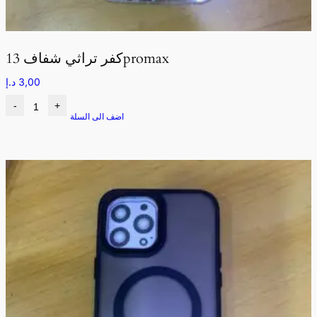
كفر تراثي شفاف 13promax
3,00
د.إ
-
+
اضف الى السلة