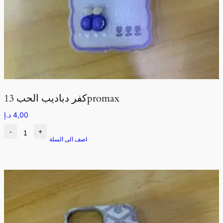
كفر دباديب الحب 13promax
4,00
د.إ
-
+
اضف الى السلة