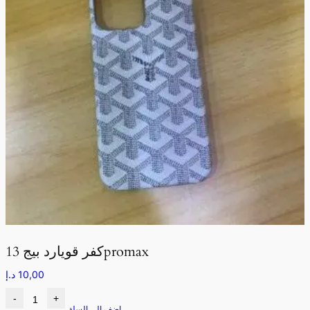
كفر قويارد بيج 13promax
10,00
د.إ
-
+
اضف الى السلة