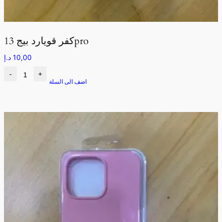
كفر قويارد بيج 13pro
10,00
د.إ
-
+
اضف الى السلة