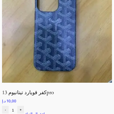
كفر قويارد تيتانيوم 13pro
10,00
د.إ
-
+
اضف الى السلة