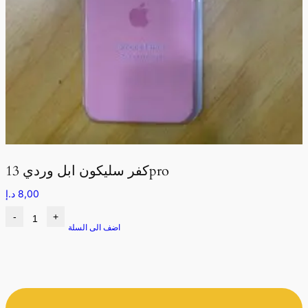
كفر سليكون ابل وردي 13pro
8,00
د.إ
-
+
اضف الى السلة