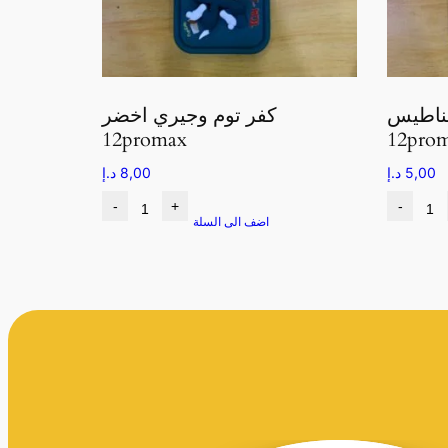
ناطيس
كفر توم وجيري اخضر
12promax
12pro
5,00
د.إ
8,00
د.إ
-
+
-
اضف الى السلة