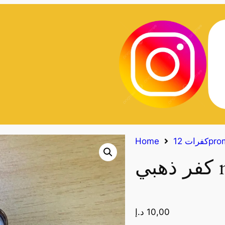
12proma
Home
10,00
د.إ