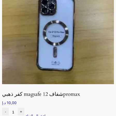
كفر ذهبي magsafe شفاف 12promax
10,00
د.إ
-
+
اضف الى السلة