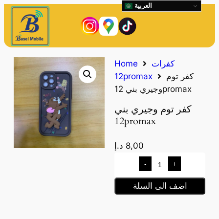
العربية
كفرات
Home
كفر توم
12promax
وجيري بني 12promax
كفر توم وجيري بني
12promax
8,00
د.إ
-
+
اضف الى السلة