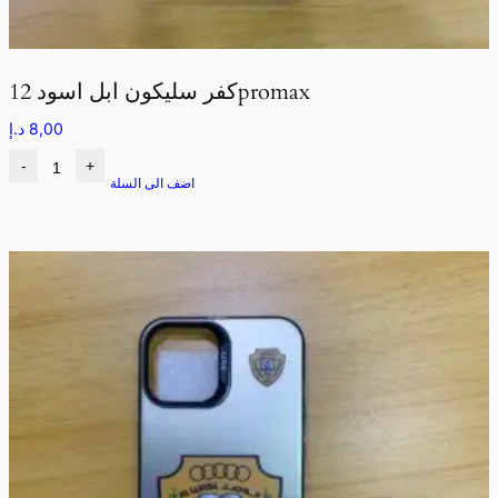
كفر سليكون ابل اسود 12promax
8,00
د.إ
-
+
اضف الى السلة