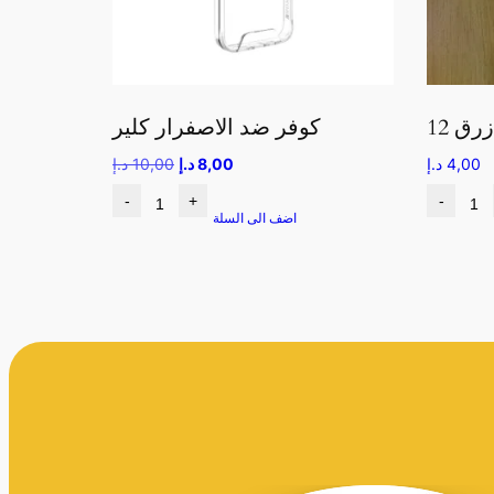
كوفر ضد الاصفرار كلير
4,00
د.إ
8,00
د.إ
10,00
د.إ
-
+
-
اضف الى السلة