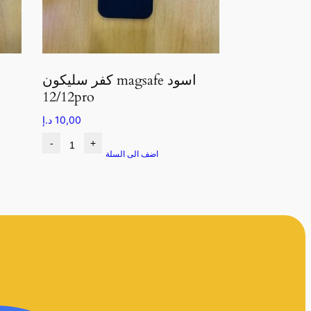
كفر سليكون magsafe اسود
12/12pro
10,00
د.إ
-
+
اضف الى السلة