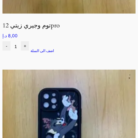
توم وجيري زيتي 12pro
8,00
د.إ
-
+
اضف الى السلة