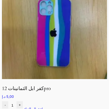
كفر ابل الثمانينات 12pro
5,00
د.إ
-
+
اضف الى السلة