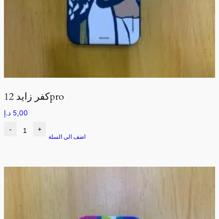
كفر زايد 12pro
5,00
د.إ
-
+
اضف الى السلة