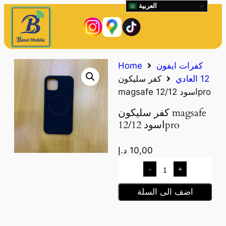
العربية
كفرات ايفون
Home
12 العادي
كفر سليكون
magsafe اسود 12/12pro
كفر سليكون magsafe
اسود 12/12pro
10,00
د.إ
-
+
اضف الى السلة