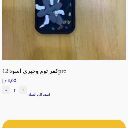
كفر توم وجيري اسود 12pro
4,00
د.إ
-
+
اضف الى السلة