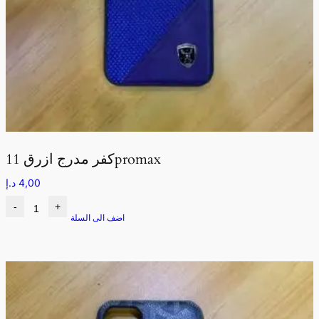
كفر مدرج ازرق 11promax
4,00
د.إ
-
+
اضف الى السلة