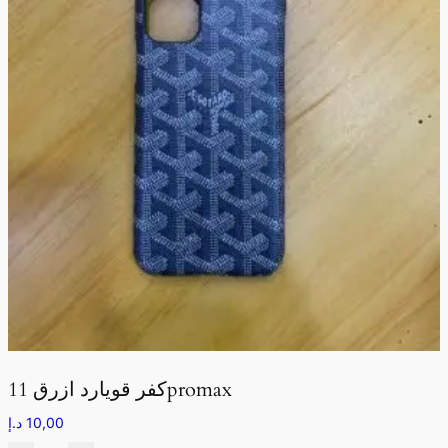
كفر قويارد ازرق 11promax
10,00
د.إ