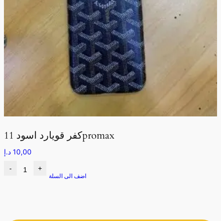
كفر قويارد اسود 11promax
10,00
د.إ
-
+
اضف الى السلة