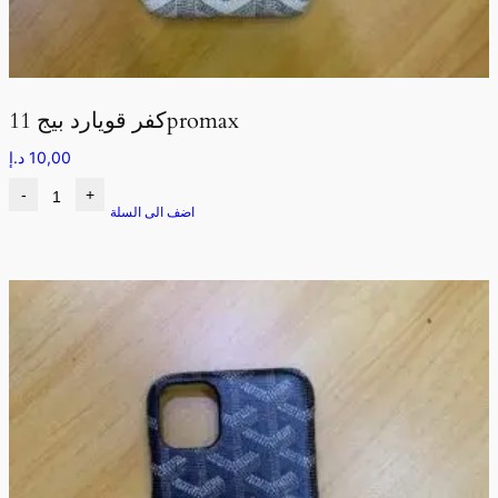
كفر قويارد بيج 11promax
10,00
د.إ
-
+
اضف الى السلة