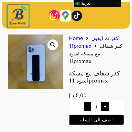
العربية
كفرات ايفون
Home
كفر شفاف
11promax
مع مسكة اسود
11promax
كفر شفاف مع مسكة
اسود 11promax
5,00
د.إ
-
+
اضف الى السلة