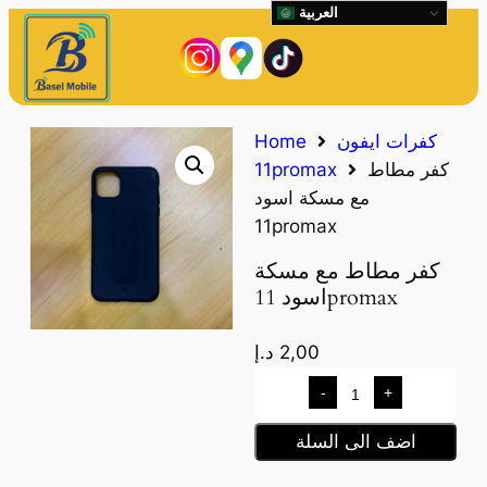
العربية
كفرات ايفون
Home
كفر مطاط
11promax
مع مسكة اسود
11promax
كفر مطاط مع مسكة
اسود 11promax
2,00
د.إ
-
+
اضف الى السلة