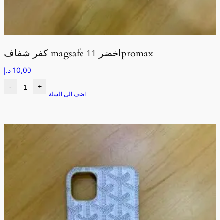
كفر شفاف magsafe اخضر 11promax
10,00
د.إ
-
+
اضف الى السلة