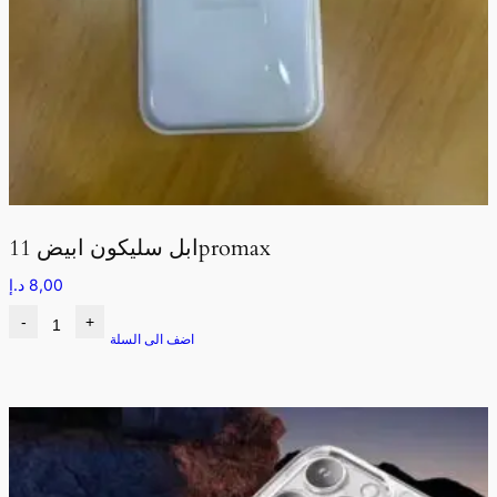
ابل سليكون ابيض 11promax
8,00
د.إ
-
+
اضف الى السلة