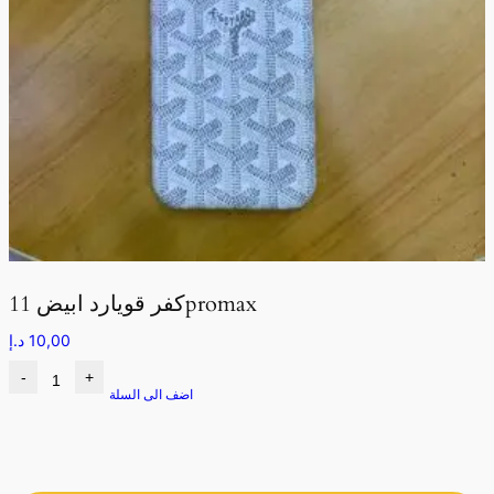
كفر قويارد ابيض 11promax
10,00
د.إ
-
+
اضف الى السلة