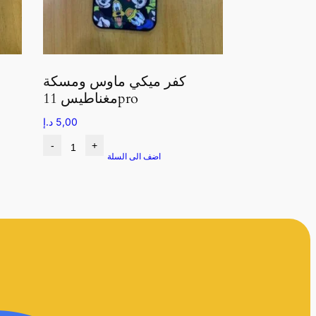
كفر ميكي ماوس ومسكة
مغناطيس 11pro
5,00
د.إ
-
+
اضف الى السلة