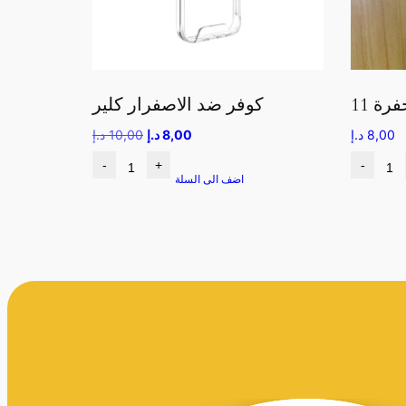
كوفر ضد الاصفرار كلير
8,00
د.إ
8,00
د.إ
10,00
د.إ
-
+
-
اضف الى السلة