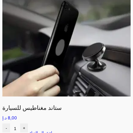
ستاند مغناطيس للسيارة
8,00
د.إ
-
+
اضف الى السلة