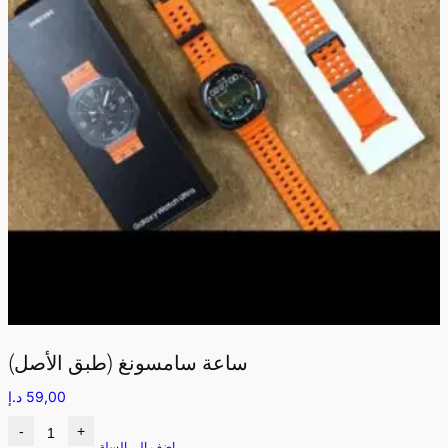
ساعة سامسونغ (طبق الأصل)
59,00
د.إ
-
+
اضف الى السلة