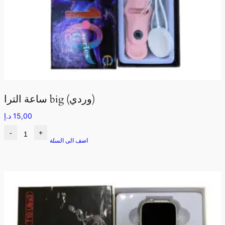
ساعة الترا big (وردي)
15,00
د.إ
-
+
اضف الى السلة