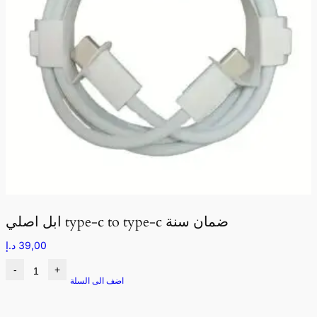
ابل اصلي type-c to type-c ضمان سنة
39,00
د.إ
-
+
اضف الى السلة