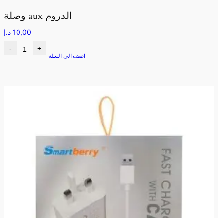
وصلة aux الدروم
10,00
د.إ
-
+
اضف الى السلة