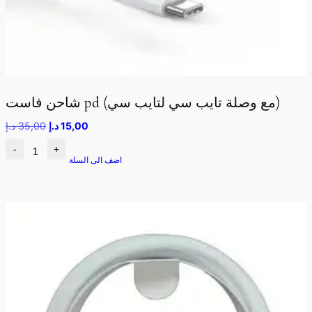
شاحن فاست pd (مع وصلة تايب سي لتايب سي)
15,00
د.إ
35,00
د.إ
-
+
اضف الى السلة