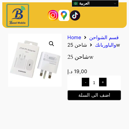
العربية
قسم الشواحن
Home
شاحن 25w
والباوربانك
شاحن 25w
19,00
د.إ
-
+
اضف الى السلة