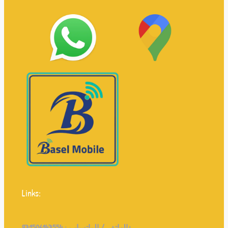
Links:
971506147554+
الهاتف / الواتساب :