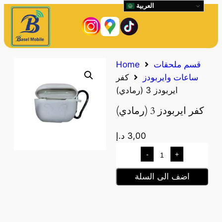
العربية
قسم ملحقات
Home
ساعات وايربودز
كفر
ايربودز 3 (رمادي)
كفر ايربودز 3 (رمادي)
3,00
د.إ
-
+
اضف الى السلة