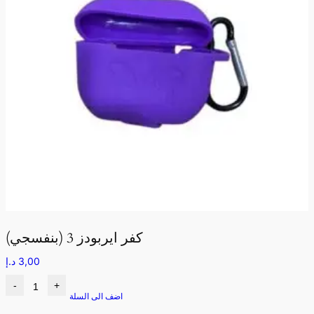
كفر ايربودز 3 (بنفسجي)
3,00
د.إ
-
+
اضف الى السلة