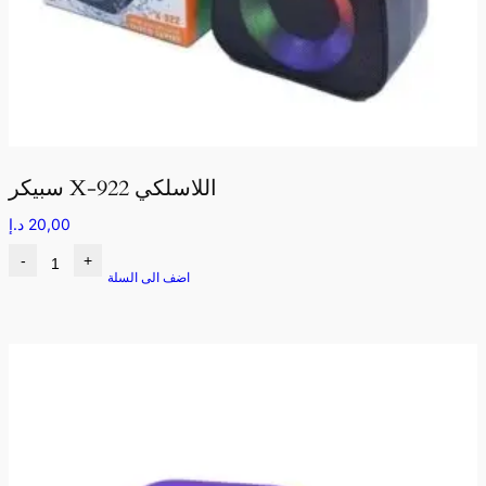
سبيكر X-922 اللاسلكي
20,00
د.إ
-
+
اضف الى السلة