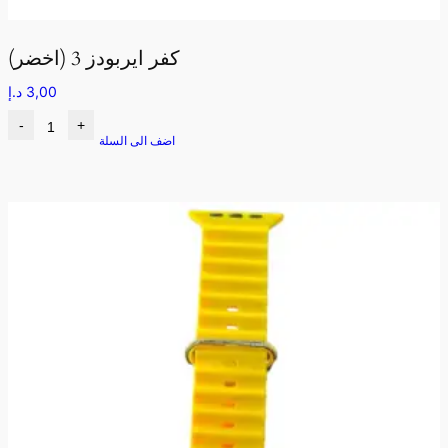
كفر ايربودز 3 (اخضر)
3,00
د.إ
-
+
اضف الى السلة