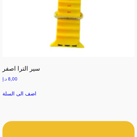
سير الترا اصفر
8,00
د.إ
اضف الى السلة