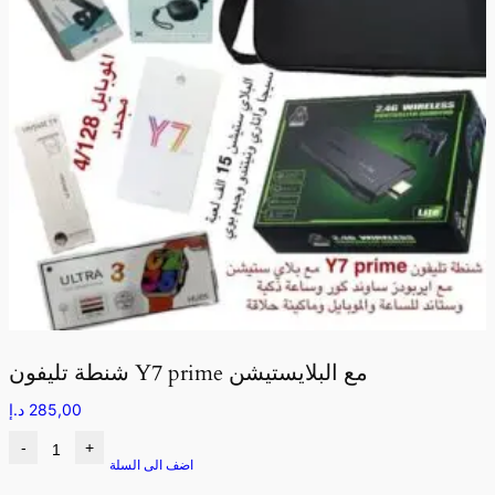
شنطة تليفون Y7 prime مع البلايستيشن
285,00
د.إ
-
+
اضف الى السلة