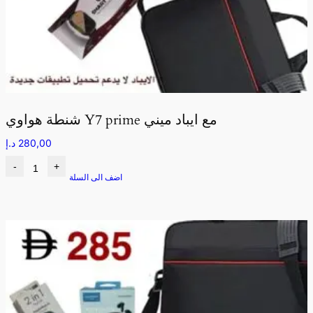
شنطة هواوي Y7 prime مع ايباد ميني
280,00
د.إ
-
+
اضف الى السلة