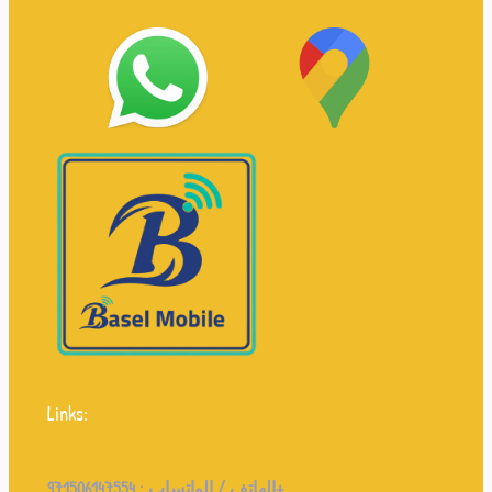
Links:
971506147554+
الهاتف / الواتساب :