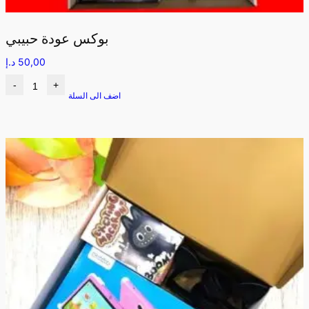
بوكس عودة حبيبي
50,00
د.إ
-
+
اضف الى السلة