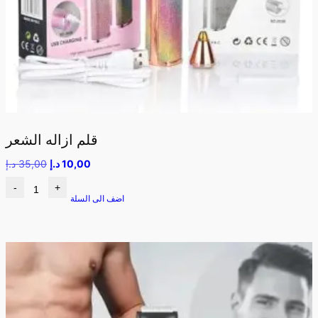
قلم ازاله الشعر
10,00
د.إ
35,00
د.إ
-
+
اضف الى السلة