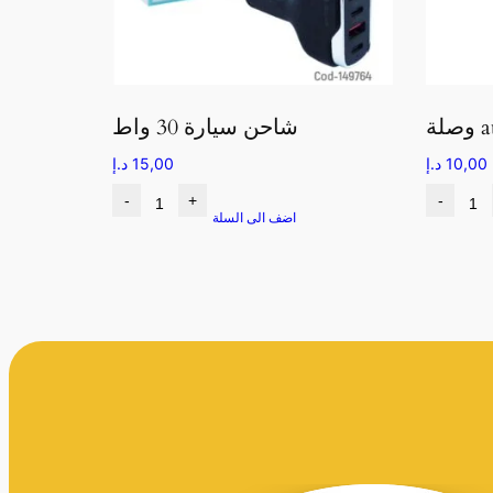
شاحن سيارة 30 واط
10,00
د.إ
15,00
د.إ
-
+
-
اضف الى السلة