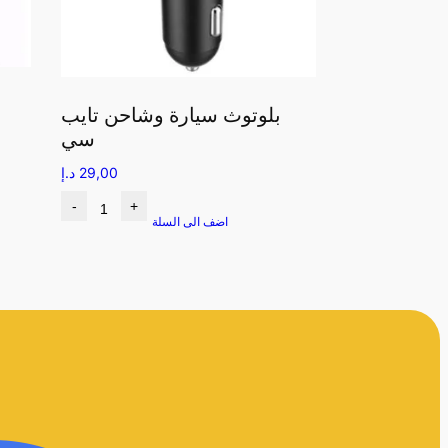
بلوتوث سيارة وشاحن تايب
سي
29,00
د.إ
-
+
اضف الى السلة