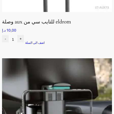
وصلة aux للتايب سي من eldrom
10,00
د.إ
-
+
اضف الى السلة