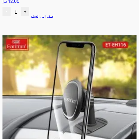
12,00
د.إ
-
+
اضف الى السلة