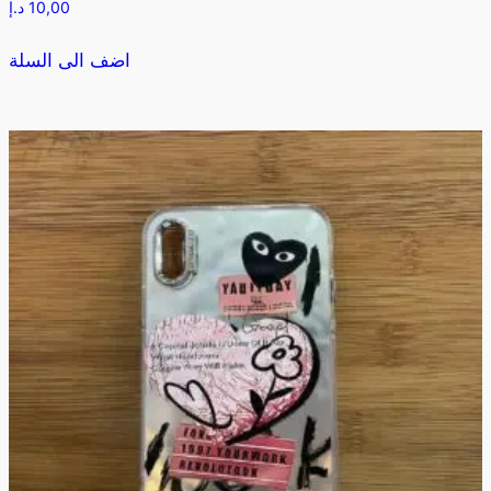
10,00
د.إ
اضف الى السلة