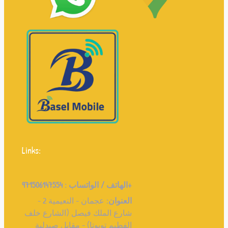
Links:
971506147554+
الهاتف / الواتساب :
العنوان:
عجمان - النعيمية 2 -
شارع الملك فيصل (الشارع خلف
الفطيم تويوتا) - مقابل صيدلية