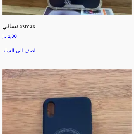
نسائي xsmax
2,00
د.إ
اضف الى السلة