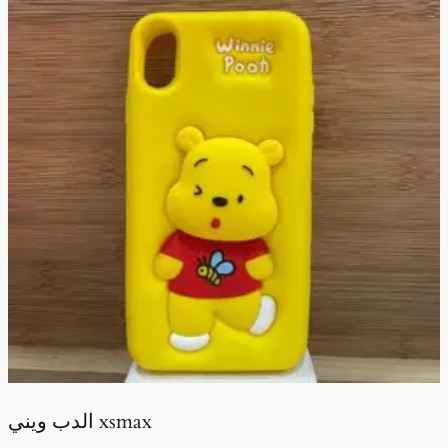
الدب ويني xsmax