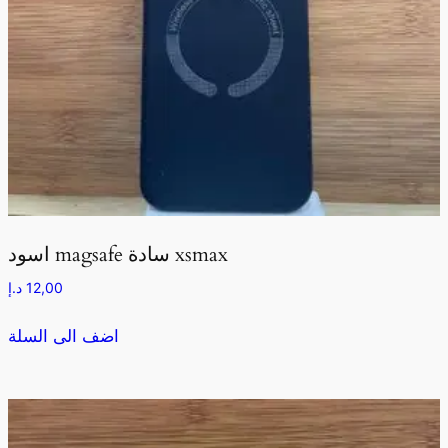
اسود magsafe سادة xsmax
12,00
د.إ
اضف الى السلة