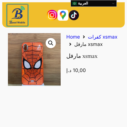
العربية
كفرات xsmax
Home
مارفل xsmax
مارفل xsmax
10,00
د.إ