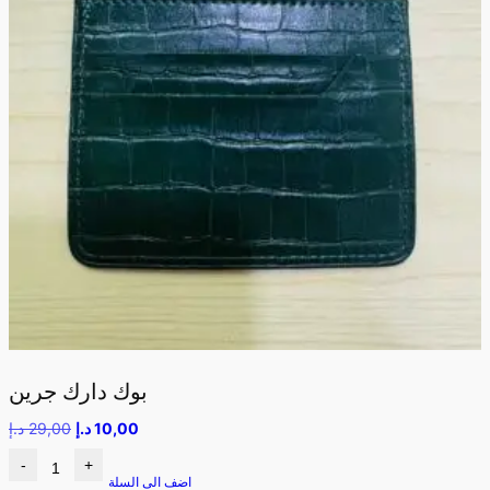
بوك دارك جرين
10,00
د.إ
29,00
د.إ
-
+
اضف الى السلة