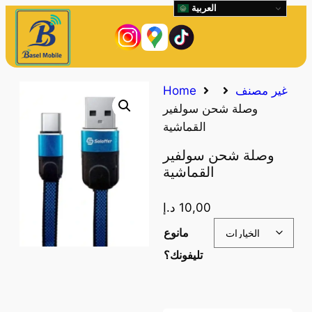
العربية
غير مصنف
Home
وصلة شحن سولفير
القماشية
وصلة شحن سولفير
القماشية
10,00
د.إ
مانوع
تليفونك؟