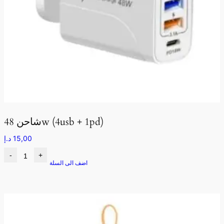
شاحن 48w (4usb + 1pd)
15,00
د.إ
-
+
اضف الى السلة