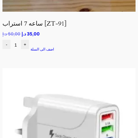
ساعه 7 استراب [ZT-91]
35,00
د.إ
50,00
د.إ
-
+
اضف الى السلة