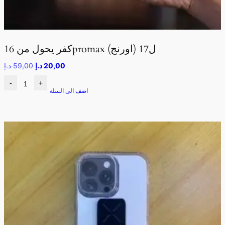
كفر يحول من 16promax ل17 (اورنج)
20,00
د.إ
59,00
د.إ
-
+
اضف الى السلة