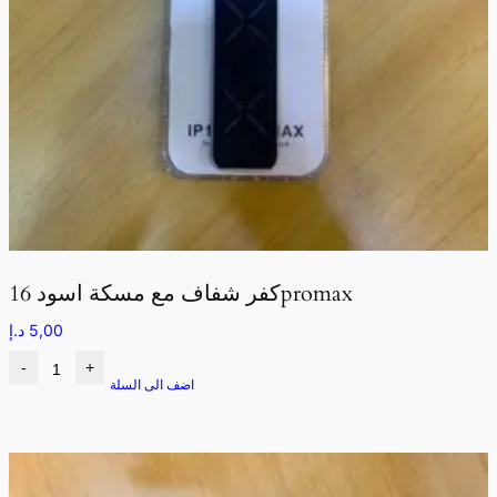
كفر شفاف مع مسكة اسود 16promax
5,00
د.إ
-
+
اضف الى السلة