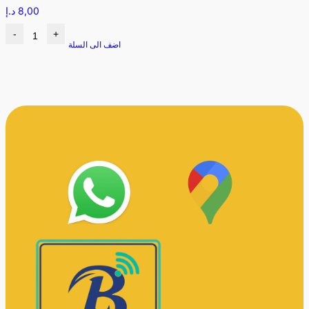
8,00
د.إ
-
+
اضف الى السلة