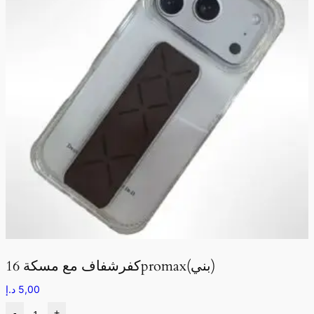
كفرشفاف مع مسكة 16promax(بني)
5,00
د.إ
-
+