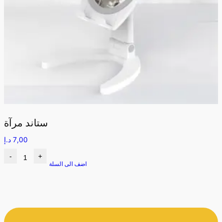
ستاند مرآة
7,00
د.إ
-
+
اضف الى السلة