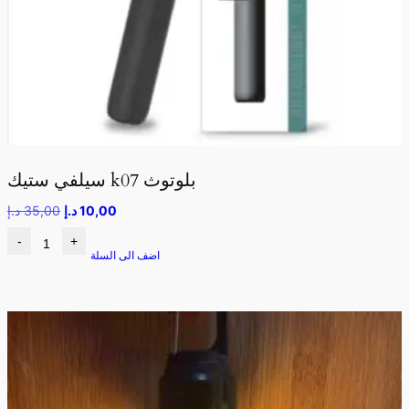
سيلفي ستيك k07 بلوتوث
10,00
د.إ
35,00
د.إ
-
+
اضف الى السلة