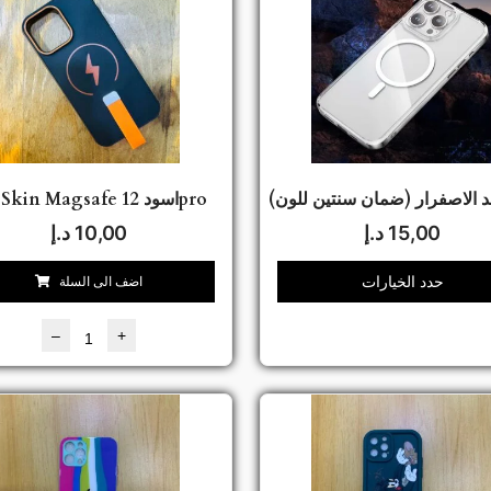
 الاصفرار (ضمان سنتين للون)
كفر Skin Magsafe اسود 12pro
15,00
د.إ
10,00
د.إ
حدد الخيارات
اضف الى السلة
–
+