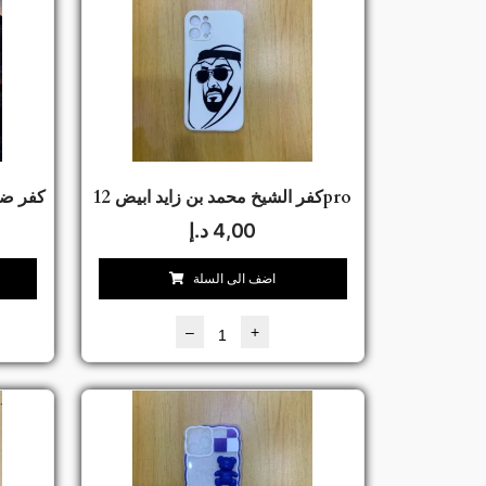
كفر الشيخ محمد بن زايد ابيض 12pro
كفر ضد
4,00
د.إ
اضف الى السلة
–
+