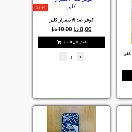
Sale!
كوفر ضد الاصفرار كلير
8,00
د.إ
10,00
د.إ
اضف الى السلة
–
+