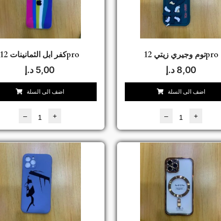
توم وجيري زيتي 12pro
كفر ابل الثمانينات 12pro
8,00
د.إ
5,00
د.إ
اضف الى السلة
اضف الى السلة
–
+
–
+