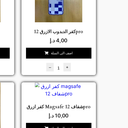
كفر الدبدوب الازرق 12pro
4,00
د.إ
اضف الى السلة
–
+
كفر ازرق Magsafe شفاف 12pro
10,00
د.إ