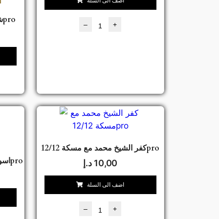
اضف الى السلة
كفر ذهبي Magsafe شفاف 12pro
–
+
كفر الشيخ محمد مع مسكة 12/12pro
كفر سليكون Magsafe اسود 12/12pro
10,00
د.إ
اضف الى السلة
–
+