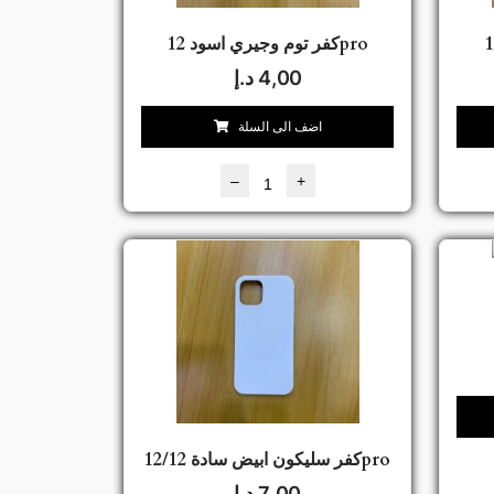
كفر توم وجيري اسود 12pro
4,00
د.إ
اضف الى السلة
–
+
كفر سليكون ابيض سادة 12/12pro
7,00
د.إ