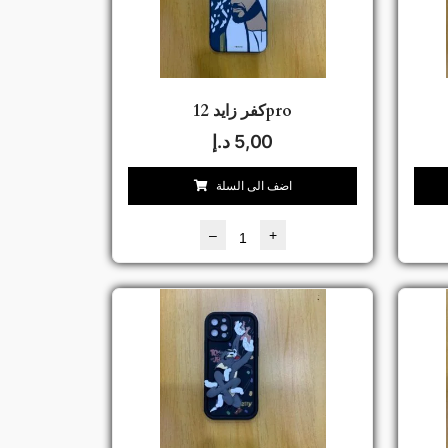
كفر زايد 12pro
5,00
د.إ
اضف الى السلة
–
+